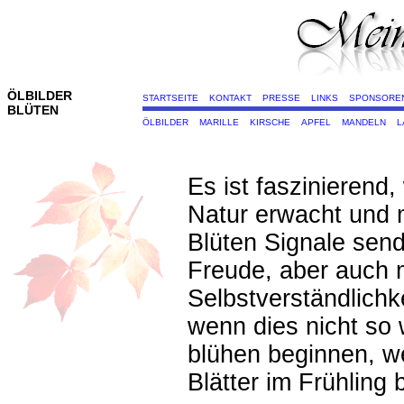
ÖLBILDER
STARTSEITE
KONTAKT
PRESSE
LINKS
SPONSORE
BLÜTEN
ÖLBILDER
MARILLE
KIRSCHE
APFEL
MANDELN
L
Es ist faszinierend,
Natur erwacht und 
Blüten Signale sende
Freude, aber auch m
Selbstverständlich
wenn dies nicht so
blühen beginnen, 
Blätter im Frühlin